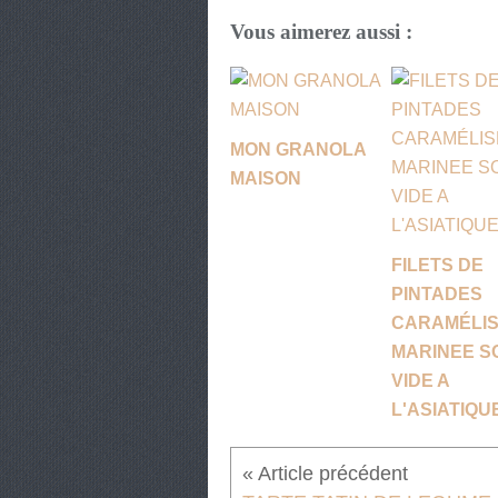
Vous aimerez aussi :
MON GRANOLA
MAISON
FILETS DE
PINTADES
CARAMÉLI
MARINEE S
VIDE A
L'ASIATIQU