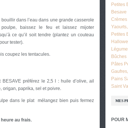
Petites
Besave 
Crèmes D
ire bouillir dans l’eau dans une grande casserole
Yaourts,
 poulpe, baissez le feu et laissez mijoter
Petites
qu’à ce qu’il soit tendre (plantez un couteau
Hallow
our tester).
Légume
puis coupez les tentacules.
Bûches
Pâtes P
Gaufres
Pains S
BESAVE préférez le 2,5 l : huile d’olive, ail
Saint Va
, origan, paprika, sel et poivre.
ulpe dans le plat mélangez bien puis fermez
MES P
POUR M
heure au frais.