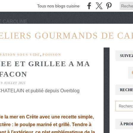
Tous nos blogs cuisine
TELIERS GOURMANDS DE CA
,
VATION SOUS VIDE
POISSON
SUIVE
EE ET GRILLEE A MA
FACON
9 JUILLET 2025
RECH
ATELAIN et publié depuis Overblog
 la mer en Crète avec une recette simple,
À PRO
tère : le
poulpe mariné et grillé
. Tendre à
lant à l’extérieur, ce plat emblématique de la