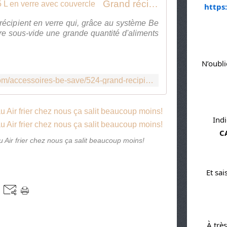
Grand récipient Be Save® 2,5 L en verre avec couvercle
https
récipient en verre qui, grâce au système Be
e sous-vide une grande quantité d'aliments
N’oubli
https://boutique.guydemarle.com/accessoires-be-save/524-grand-recipient-be-save-2-5-l-en-verre-avec-couvercle.html
C
u Air frier chez nous ça salit beaucoup moins!
E
À très