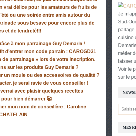
 vrai délice pour les amateurs de fruits de
Je m'app
d’été ou une soirée entre amis autour du
Sud-Oue
arinade sous besave pour encore plus de
partage
s et de tendreté!!!
cuisine 
 grâce à mon parrainage Guy Demarle !
Demarle.
fit d’entrer mon
code parrain : CAROGD31
métier d
 de parrainage »
lors de votre inscription.
laisser
ns sur les produits Guy Demarle ?
Voir le p
r un moule ou des accessoires de qualité ?
sur le p
cter, je serai ravie de vous conseiller !
nverrai avec plaisir quelques
recettes
NEWS
pour bien démarrer 🥰
ner mon nom de conseillère :
Caroline
CHATELAIN
MES R