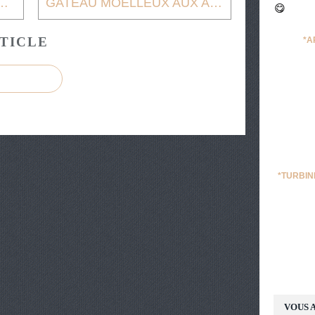
N DE LEGUMES DU SOLEIL
GATEAU MOELLEUX AUX ABRICOTS
TICLE
*A
*TURBIN
VOUS A