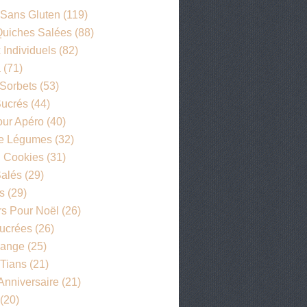
 Sans Gluten
(119)
 Quiches Salées
(88)
 Individuels
(82)
a
(71)
 Sorbets
(53)
ucrés
(44)
our Apéro
(40)
De Légumes
(32)
, Cookies
(31)
alés
(29)
s
(29)
s Pour Noël
(26)
Sucrées
(26)
lange
(25)
 Tians
(21)
Anniversaire
(21)
(20)