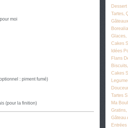
Dessert
Tartes,
 pour moi
Gâteaux
Boreali
Glaces,
Cakes S
Idées P
Flans 
Biscuits
Cakes S
(optionnel : piment fumé)
Legume
Douceur
Tartes 
Ma Bou
s (pour la finition)
Gratins,
Gâteau 
Entrées