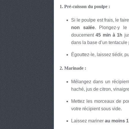
1.
Pré-cuisson du poulpe
:
Si le poulpe est frais, le fa
non salée
. Plongez-y le
doucement
45 min à 1h
jus
dans la base d’un tentacule p
Égouttez-le, laissez tiédir, 
2.
Marinade
:
Mélangez dans un récipient 
haché, jus de citron, vinaigre
Mettez les morceaux de po
votre récipient sous vide.
Laissez mariner
au moins 1 