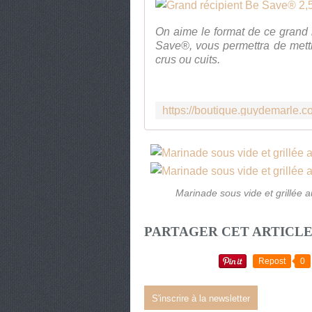
On aime le format de ce grand 
Save®, vous permettra de mettr
crus ou cuits.
Marinade sous vide et grillée a
PARTAGER CET ARTICL
Repost
0
S'inscrire à la newsletter