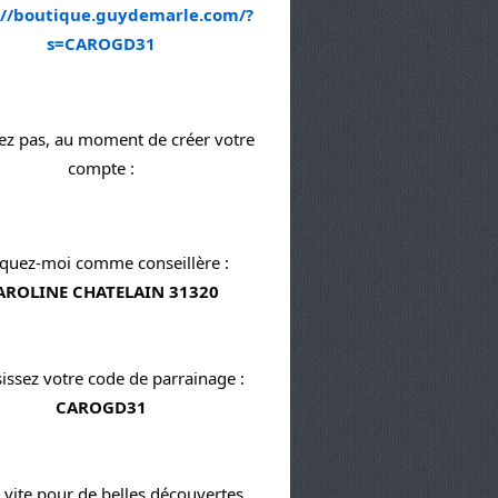
://boutique.guydemarle.com/?
s=CAROGD31
ez pas, au moment de créer votre 
compte :
Indiquez-moi comme conseillère : 
AROLINE CHATELAIN 31320
Et saisissez votre code de parrainage : 
CAROGD31
 vite pour de belles découvertes 