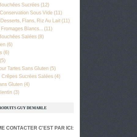
 Bouchées Sucrées
(12)
Conservation Sous Vide
(11)
esserts, Flans, Riz Au Lait
(11)
 Fromages Blancs...
(11)
 Bouchées Salées
(8)
een
(6)
s
(6)
(5)
our Tartes Sans Gluten
(5)
, Crêpes Sucrées Salées
(4)
ans Gluten
(4)
lentin
(3)
RODUITS GUY DEMARLE
E CONTACTER C'EST PAR ICI: