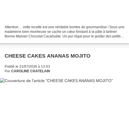
Attention… cette recette est une véritable bombe de gourmandise ! Sous une
madeleine bien moelleuse se cache un cœur fondant à la pâte à tartiner
Bonne Maman Chocolat Cacahuète. Un pur régal pour le goûter des petits
comme des grands ! Mon astuce : La...
CHEESE CAKES ANANAS MOJITO
Publié le 21/07/2026 à 13:53
Par
CAROLINE CHATELAIN