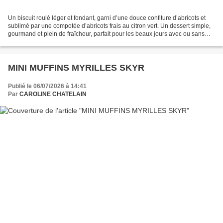
Un biscuit roulé léger et fondant, garni d’une douce confiture d’abricots et
sublimé par une compotée d’abricots frais au citron vert. Un dessert simple,
gourmand et plein de fraîcheur, parfait pour les beaux jours avec ou sans
gluten !! Et ici sans lactose...
MINI MUFFINS MYRILLES SKYR
Publié le 06/07/2026 à 14:41
Par
CAROLINE CHATELAIN